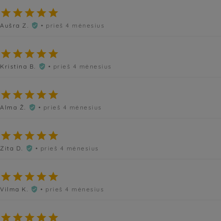





Aušra Z.
• prieš 4 mėnesius






Kristina B.
• prieš 4 mėnesius






Alma Ž.
• prieš 4 mėnesius






Zita D.
• prieš 4 mėnesius






Vilma K.
• prieš 4 mėnesius





