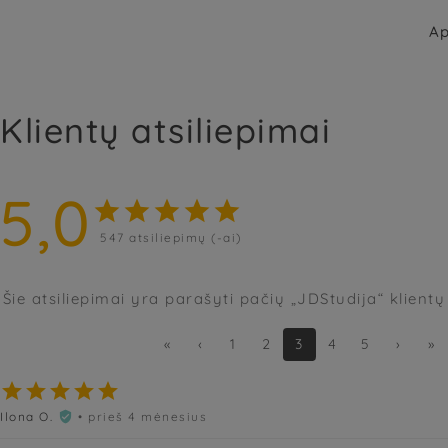
Ap
Klientų atsiliepimai
5,0





547
atsiliepimų (-ai)
Šie atsiliepimai yra parašyti pačių „JDStudija“ klientų
«
‹
1
2
3
4
5
›
»





Ilona O.
• prieš 4 mėnesius
