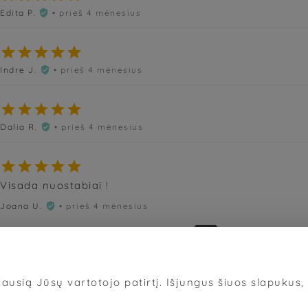
Edita P.
• prieš 4 mėnesius






Indre J.
• prieš 4 mėnesius






Dalia R.
• prieš 4 mėnesius






Visada nuostabiai !
Joana U.
• prieš 4 mėnesius

«
‹
1
2
3
4
5
›
»
ausią Jūsų vartotojo patirtį. Išjungus šiuos slapukus, d
Sąlygos
·
Privatumas
·
Slapukai